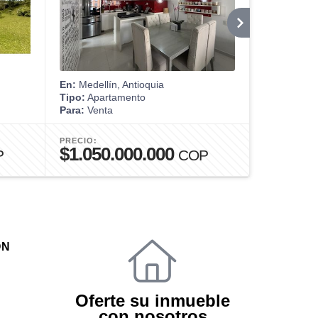
En:
Medellín, Antioquia
En:
Envigad
Tipo:
Apartamento
Tipo:
Apart
Para:
Venta
Para:
Venta
PRECIO:
PRECIO:
$1.050.000.000
$1.100
P
COP
ÓN
Oferte su inmueble
con nosotros