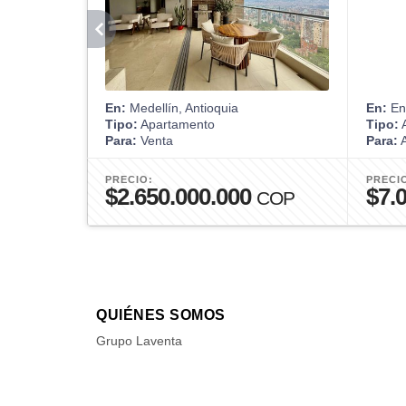
En:
Medellín, Antioquia
En:
Env
Tipo:
Apartamento
Tipo:
A
Para:
Venta
Para:
A
PRECIO:
PRECI
$2.650.000.000
$7.
COP
QUIÉNES SOMOS
Grupo Laventa