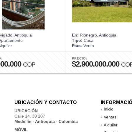
igado, Antioquia
En:
Rionegro, Antioquia
partamento
Tipo:
Casa
lquiler
Para:
Venta
O:
PRECIO:
000.000
$2.900.000.000
COP
CO
UBICACIÓN Y CONTACTO
INFORMACI
Inicio
UBICACIÓN
Calle 14. 30 207
Ventas
Medellín - Antioquia - Colombia
Alquiler
MÓVIL