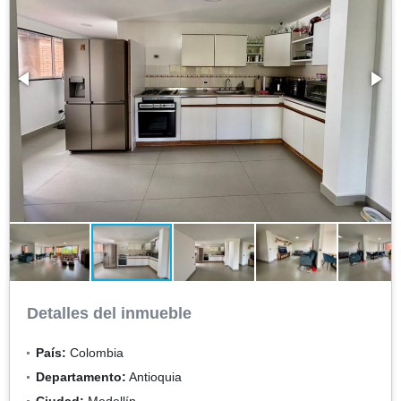
Detalles del inmueble
País:
Colombia
Departamento:
Antioquia
Ciudad:
Medellín