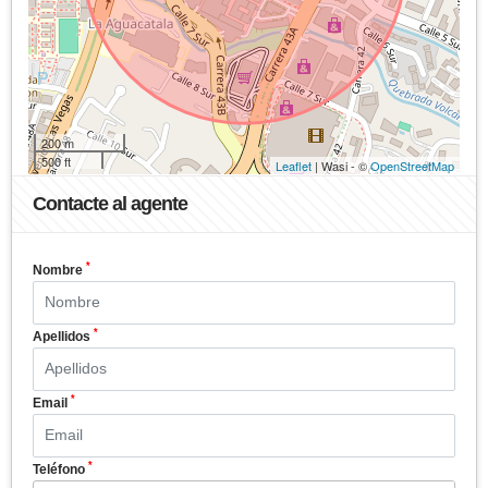
200 m
500 ft
Leaflet
| Wasi - ©
OpenStreetMap
Contacte al agente
*
Nombre
*
Apellidos
*
Email
*
Teléfono