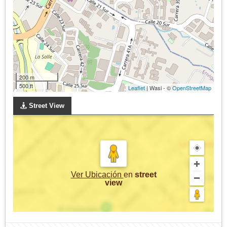
200 m
500 ft
Leaflet
| Wasi - ©
OpenStreetMap
Street View
Ver Ubicación
en
street
view