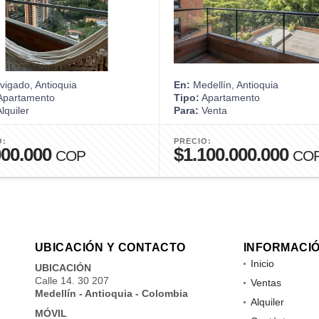
igado, Antioquia
En:
Medellín, Antioquia
partamento
Tipo:
Apartamento
lquiler
Para:
Venta
O:
PRECIO:
000.000
$1.100.000.000
COP
CO
UBICACIÓN Y CONTACTO
INFORMACI
Inicio
UBICACIÓN
Calle 14. 30 207
Ventas
Medellín - Antioquia - Colombia
Alquiler
MÓVIL