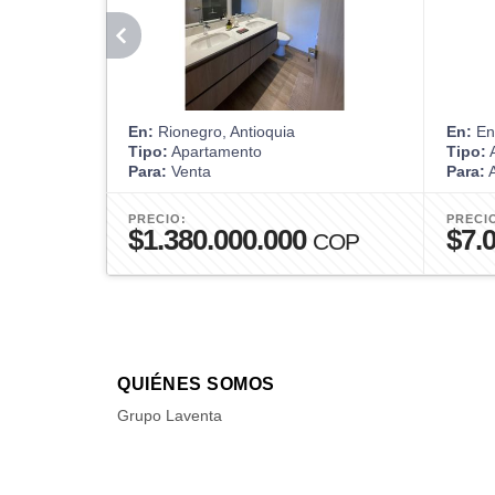
En:
Rionegro, Antioquia
En:
Env
Tipo:
Apartamento
Tipo:
A
Para:
Venta
Para:
A
PRECIO:
PRECI
$1.380.000.000
$7.
COP
QUIÉNES SOMOS
Grupo Laventa