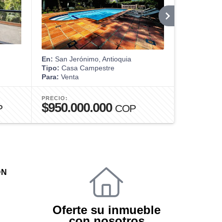
En:
San Jerónimo, Antioquia
En:
Medellín
Tipo:
Casa Campestre
Tipo:
Apart
Para:
Venta
Para:
Alquil
PRECIO:
PRECIO:
$950.000.000
$6.800
P
COP
ÓN
Oferte su inmueble
con nosotros