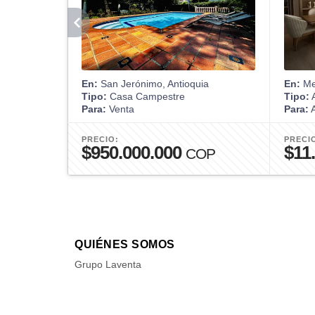
En:
San Jerónimo, Antioquia
En:
Med
Tipo:
Casa Campestre
Tipo:
A
Para:
Venta
Para:
A
PRECIO:
PRECI
$950.000.000
$11
COP
QUIÉNES SOMOS
Grupo Laventa