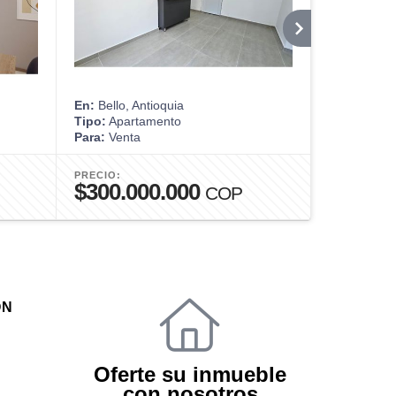
En:
Bello, Antioquia
En:
Medellín
Tipo:
Apartamento
Tipo:
Apart
Para:
Venta
Para:
Alquil
PRECIO:
PRECIO:
$300.000.000
$6.800
COP
ÓN
Oferte su inmueble
con nosotros