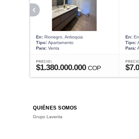
En:
Rionegro, Antioquia
En:
Env
Tipo:
Apartamento
Tipo:
A
Para:
Venta
Para:
A
PRECIO:
PRECI
$1.380.000.000
$7.
COP
QUIÉNES SOMOS
Grupo Laventa