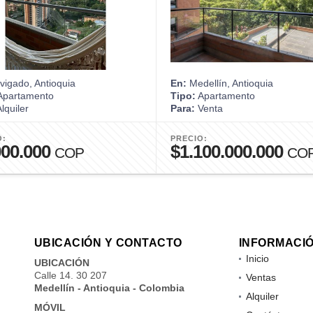
igado, Antioquia
En:
Medellín, Antioquia
partamento
Tipo:
Apartamento
lquiler
Para:
Venta
O:
PRECIO:
000.000
$1.100.000.000
COP
CO
UBICACIÓN Y CONTACTO
INFORMACI
Inicio
UBICACIÓN
Calle 14. 30 207
Ventas
Medellín - Antioquia - Colombia
Alquiler
MÓVIL