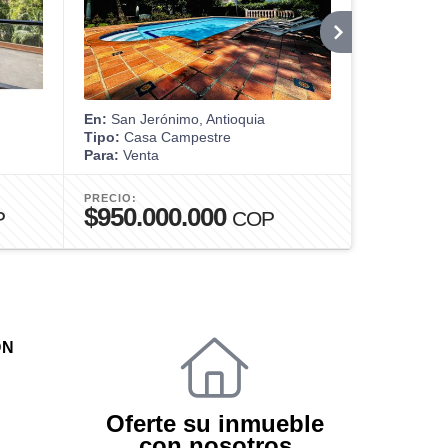
En:
San Jerónimo, Antioquia
En:
Medellín
Tipo:
Casa Campestre
Tipo:
Apart
Para:
Venta
Para:
Alquil
PRECIO:
PRECIO:
$950.000.000
$6.800
P
COP
ÓN
Oferte su inmueble
con nosotros