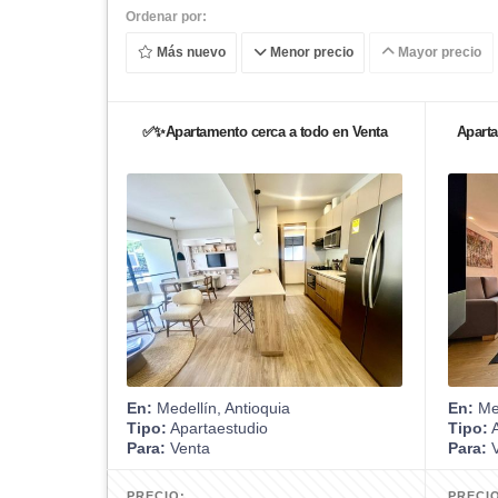
Ordenar por:
Más nuevo
Menor precio
Mayor precio
✅✨Apartamento cerca a todo en Venta
Aparta
En:
Medellín, Antioquia
En:
Med
Tipo:
Apartaestudio
Tipo:
A
Para:
Venta
Para:
V
PRECIO:
PRECI