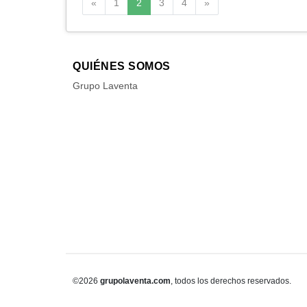
Anterior
Siguiente
«
1
2
3
4
»
QUIÉNES SOMOS
Grupo Laventa
©2026
grupolaventa.com
, todos los derechos reservados.