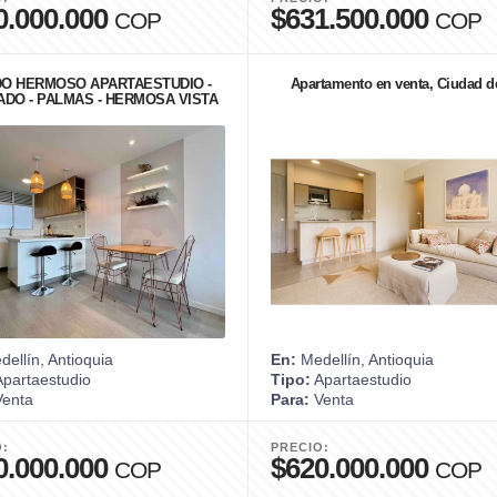
0.000.000
$631.500.000
COP
COP
O HERMOSO APARTAESTUDIO -
Apartamento en venta, Ciudad de
DO - PALMAS - HERMOSA VISTA
ellín, Antioquia
En:
Medellín, Antioquia
partaestudio
Tipo:
Apartaestudio
enta
Para:
Venta
O:
PRECIO:
0.000.000
$620.000.000
COP
COP