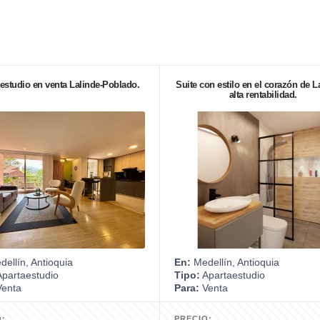
estudio en venta Lalinde-Poblado.
Suite con estilo en el corazón de L
alta rentabilidad.
ellín, Antioquia
En:
Medellín, Antioquia
partaestudio
Tipo:
Apartaestudio
enta
Para:
Venta
O:
PRECIO: