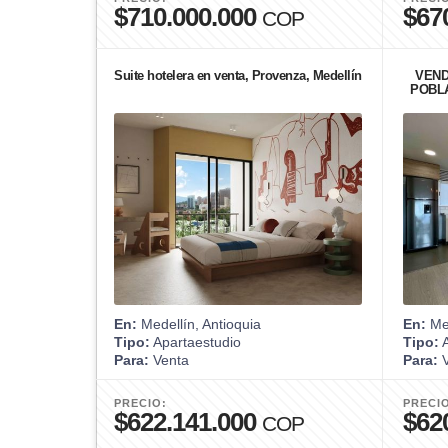
$710.000.000
$67
COP
Suite hotelera en venta, Provenza, Medellín
VEND
POBLA
En:
Medellín, Antioquia
En:
Med
Tipo:
Apartaestudio
Tipo:
A
Para:
Venta
Para:
V
PRECIO:
PRECI
$622.141.000
$62
COP