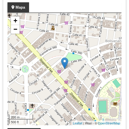
Mapa
+
−
200 m
500 ft
Leaflet
| Wasi - ©
OpenStreetMap