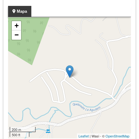
Mapa
+
−
200 m
500 ft
Leaflet
| Wasi - ©
OpenStreetMap