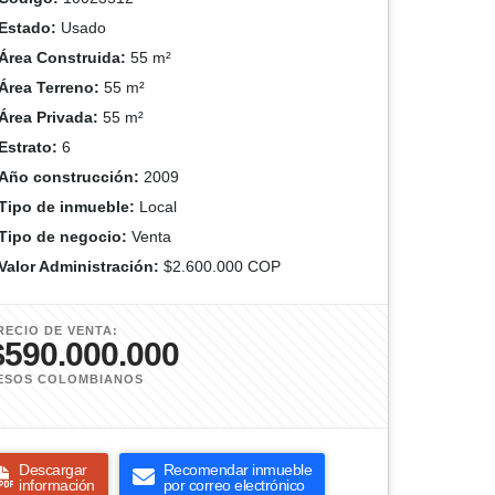
Estado:
Usado
Área Construida:
55 m²
Área Terreno:
55 m²
Área Privada:
55 m²
Estrato:
6
Año construcción:
2009
Tipo de inmueble:
Local
Tipo de negocio:
Venta
Valor Administración:
$2.600.000 COP
RECIO DE VENTA:
$590.000.000
ESOS COLOMBIANOS
Descargar
Recomendar inmueble
información
por correo electrónico