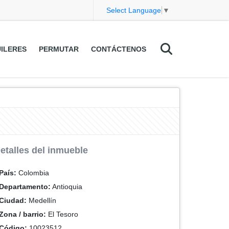
Select Language
▼
ILERES
PERMUTAR
CONTÁCTENOS
etalles del inmueble
País:
Colombia
Departamento:
Antioquia
Ciudad:
Medellín
Zona / barrio:
El Tesoro
Código:
10023512