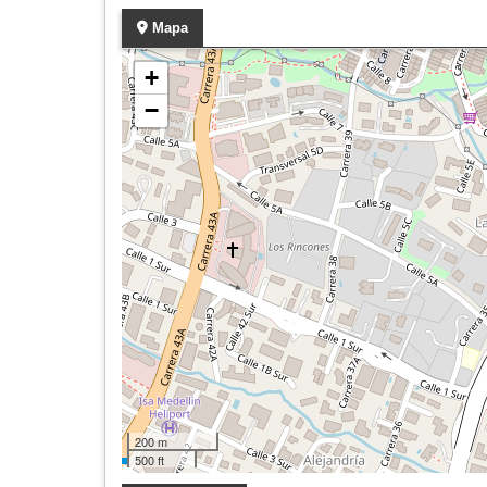
Mapa
+
−
200 m
500 ft