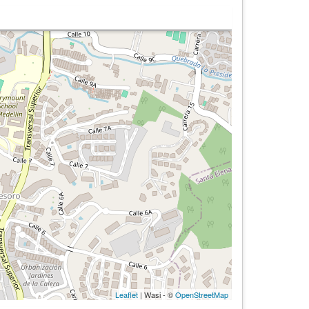
Leaflet
| Wasi - ©
OpenStreetMap