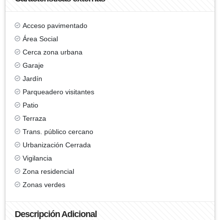
Acceso pavimentado
Área Social
Cerca zona urbana
Garaje
Jardín
Parqueadero visitantes
Patio
Terraza
Trans. público cercano
Urbanización Cerrada
Vigilancia
Zona residencial
Zonas verdes
Descripción Adicional