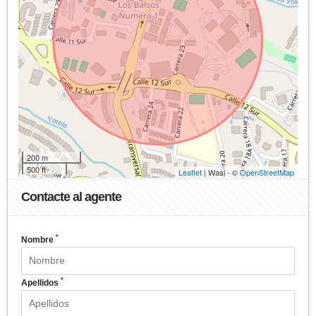
200 m
500 ft
Leaflet
| Wasi - ©
OpenStreetMap
Contacte al agente
*
Nombre
*
Apellidos