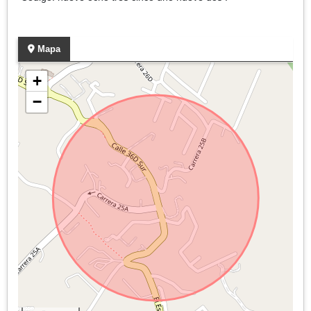
Mapa
+
−