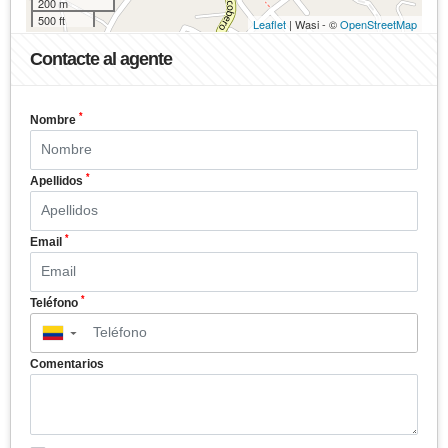
200 m
500 ft
Leaflet
| Wasi - ©
OpenStreetMap
Contacte al agente
*
Nombre
*
Apellidos
*
Email
*
Teléfono
▼
Comentarios