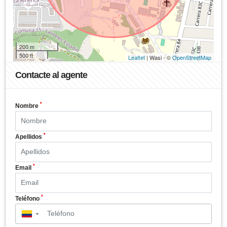
200 m
500 ft
Leaflet
| Wasi - ©
OpenStreetMap
Contacte al agente
*
Nombre
*
Apellidos
*
Email
*
Teléfono
▼