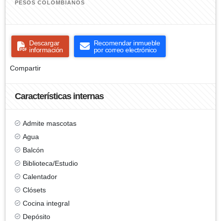
PESOS COLOMBIANOS
Descargar
Recomendar inmueble
información
por correo electrónico
Compartir
Características internas
Admite mascotas
Agua
Balcón
Biblioteca/Estudio
Calentador
Clósets
Cocina integral
Depósito