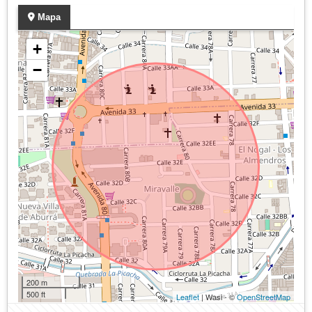
Mapa
+
−
200 m
500 ft
Leaflet
| Wasi - ©
OpenStreetMap