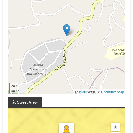
200 m
500 ft
Leaflet
| Wasi - ©
OpenStreetMap
Street View