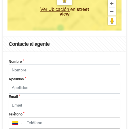
Ver Ubicación
en
street
view
Contacte al agente
*
Nombre
*
Apellidos
*
Email
*
Teléfono
▼