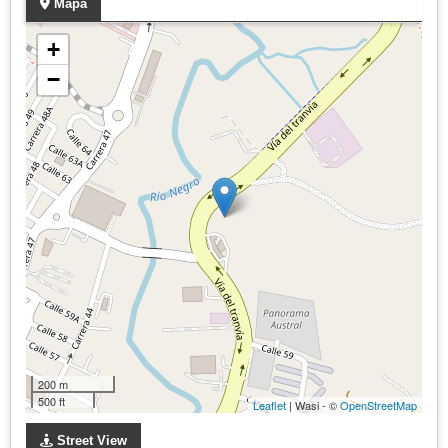
Mapa
+
−
200 m
500 ft
Leaflet
| Wasi - ©
OpenStreetMap
Street View