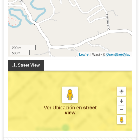
200 m
500 ft
Leaflet
| Wasi - ©
OpenStreetMap
Street View
Ver Ubicación
en
street
view