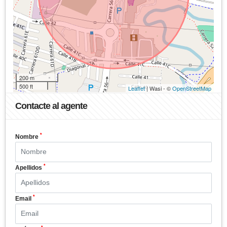
200 m
500 ft
Leaflet
| Wasi - ©
OpenStreetMap
Contacte al agente
*
Nombre
*
Apellidos
*
Email