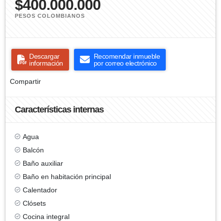
$400.000.000
PESOS COLOMBIANOS
Descargar
Recomendar inmueble
información
por correo electrónico
Compartir
Características internas
Agua
Balcón
Baño auxiliar
Baño en habitación principal
Calentador
Clósets
Cocina integral