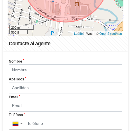
200 m
500 ft
Leaflet
| Wasi - ©
OpenStreetMap
Contacte al agente
*
Nombre
*
Apellidos
*
Email
*
Teléfono
▼