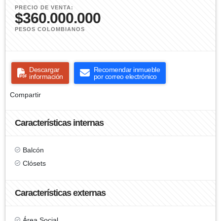
PRECIO DE VENTA:
$360.000.000
PESOS COLOMBIANOS
Descargar
Recomendar inmueble
información
por correo electrónico
Compartir
Características internas
Balcón
Clósets
Características externas
Área Social