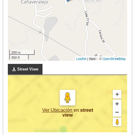
200 m
500 ft
Leaflet
| Wasi - ©
OpenStreetMap
Street View
Ver Ubicación
en
street
view