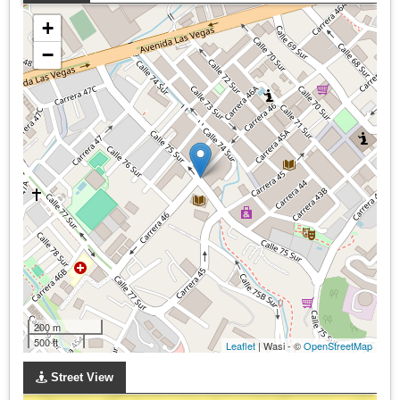
+
−
200 m
500 ft
Leaflet
| Wasi - ©
OpenStreetMap
Street View