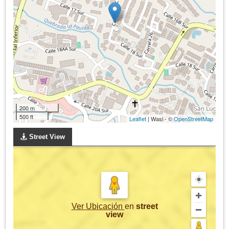
200 m
500 ft
Leaflet
| Wasi - ©
OpenStreetMap
Street View
Ver Ubicación
en
street
view