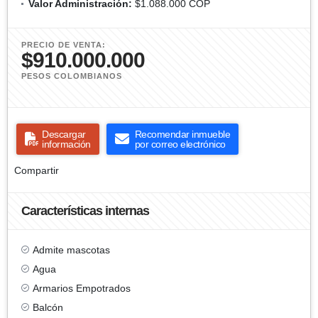
Valor Administración:
$1.088.000 COP
PRECIO DE VENTA:
$910.000.000
PESOS COLOMBIANOS
Descargar
Recomendar inmueble
información
por correo electrónico
Compartir
Características internas
Admite mascotas
Agua
Armarios Empotrados
Balcón