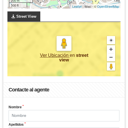
200 m
500 ft
Leaflet
| Wasi - ©
OpenStreetMap
Street View
Ver Ubicación
en
street
view
Contacte al agente
*
Nombre
*
Apellidos