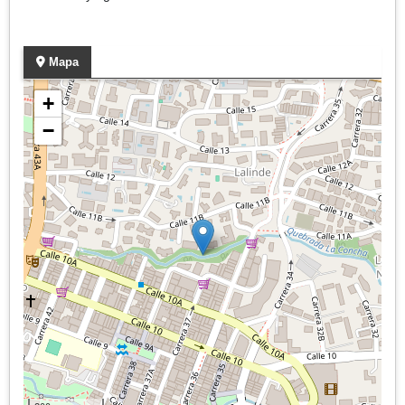
Mapa
+
−