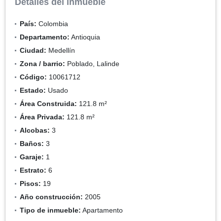
Detalles del inmueble
País:
Colombia
Departamento:
Antioquia
Ciudad:
Medellín
Zona / barrio:
Poblado, Lalinde
Código:
10061712
Estado:
Usado
Área Construida:
121.8 m²
Área Privada:
121.8 m²
Alcobas:
3
Baños:
3
Garaje:
1
Estrato:
6
Pisos:
19
Año construcción:
2005
Tipo de inmueble:
Apartamento