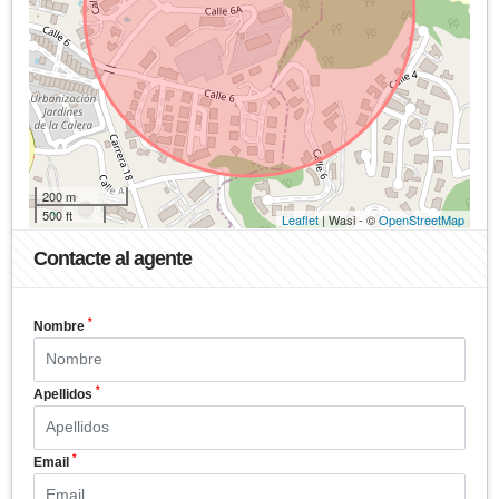
200 m
500 ft
Leaflet
| Wasi - ©
OpenStreetMap
Contacte al agente
*
Nombre
*
Apellidos
*
Email