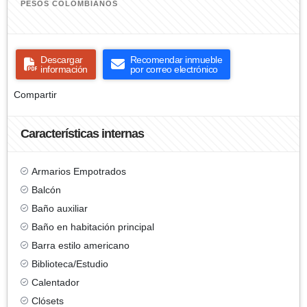
PESOS COLOMBIANOS
Descargar
Recomendar inmueble
información
por correo electrónico
Compartir
Características internas
Armarios Empotrados
Balcón
Baño auxiliar
Baño en habitación principal
Barra estilo americano
Biblioteca/Estudio
Calentador
Clósets