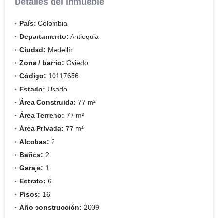
Detalles del inmueble
País:
Colombia
Departamento:
Antioquia
Ciudad:
Medellín
Zona / barrio:
Oviedo
Código:
10117656
Estado:
Usado
Área Construida:
77 m²
Área Terreno:
77 m²
Área Privada:
77 m²
Alcobas:
2
Baños:
2
Garaje:
1
Estrato:
6
Pisos:
16
Año construcción:
2009