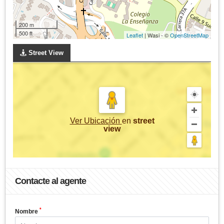
200 m
500 ft
Leaflet
| Wasi - ©
OpenStreetMap
Street View
Ver Ubicación
en
street
view
Contacte al agente
*
Nombre