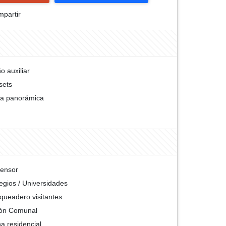
partir
o auxiliar
sets
ta panorámica
ensor
egios / Universidades
queadero visitantes
ón Comunal
a residencial