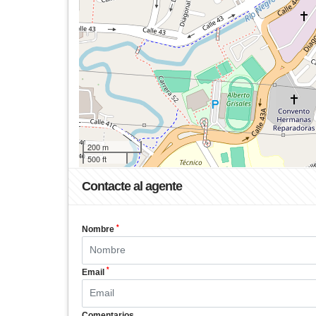
200 m
500 ft
Contacte al agente
*
Nombre
*
Email
Comentarios