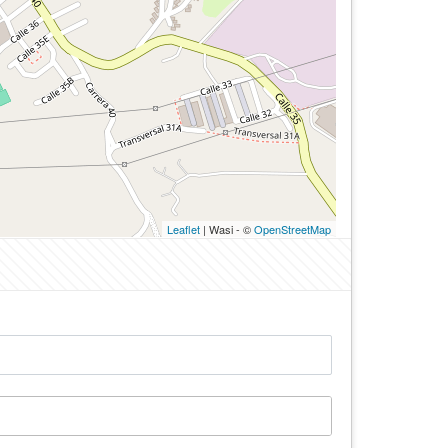
Leaflet
| Wasi - ©
OpenStreetMap