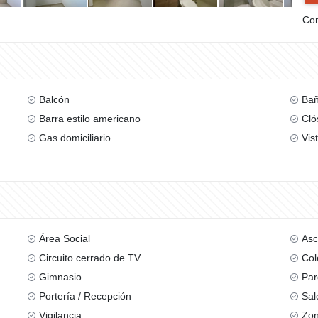
Com
Balcón
Bañ
Barra estilo americano
Cló
Gas domiciliario
Vis
Área Social
Asc
Circuito cerrado de TV
Col
Gimnasio
Par
Portería / Recepción
Sal
Vigilancia
Zon