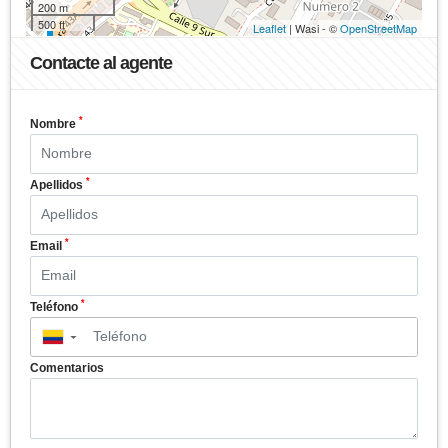
200 m
500 ft
Leaflet
| Wasi - ©
OpenStreetMap
Contacte al agente
*
Nombre
*
Apellidos
*
Email
*
Teléfono
▼
Comentarios