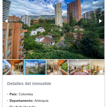
Detalles del inmueble
País:
Colombia
Departamento:
Antioquia
Ciudad:
Medellín