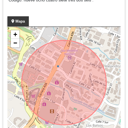
Mapa
+
−