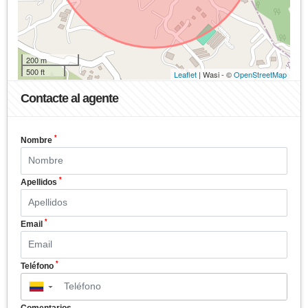
200 m
500 ft
Leaflet
| Wasi - ©
OpenStreetMap
Contacte al agente
*
Nombre
*
Apellidos
*
Email
*
Teléfono
▼
Comentarios