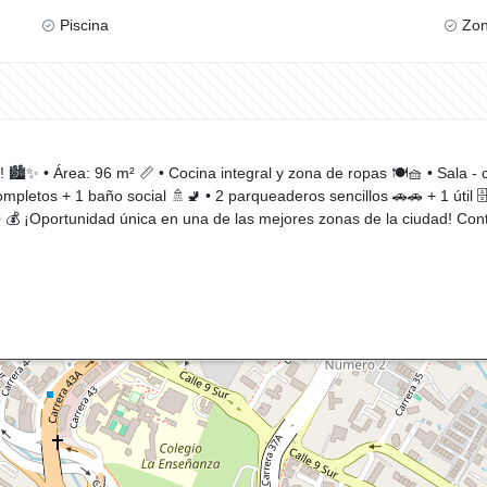
Piscina
Zon
️✨ • Área: 96 m² 📏 • Cocina integral y zona de ropas 🍽️🧺 • Sala - c
completos + 1 baño social 🚿🚽 • 2 parqueaderos sencillos 🚗🚗 + 1 útil 
0.000 💰 ¡Oportunidad única en una de las mejores zonas de la ciudad! C