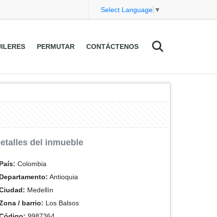
Select Language
▼
ILERES
PERMUTAR
CONTÁCTENOS
etalles del inmueble
País:
Colombia
Departamento:
Antioquia
Ciudad:
Medellín
Zona / barrio:
Los Balsos
Código:
9987364