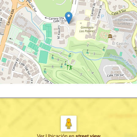
Ver Ubicación
en
street view