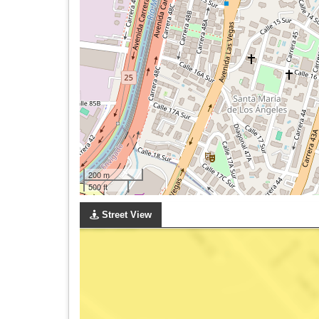
200 m
500 ft
Street View