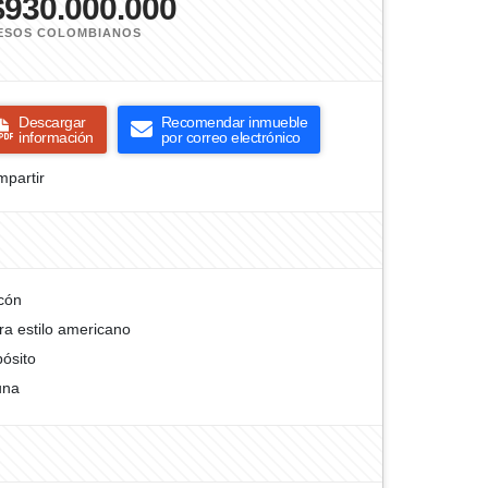
$930.000.000
ESOS COLOMBIANOS
Descargar
Recomendar inmueble
información
por correo electrónico
partir
cón
ra estilo americano
ósito
una