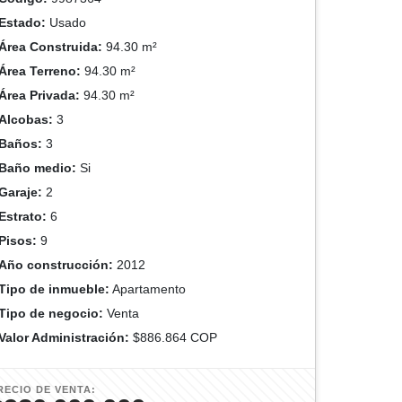
Estado:
Usado
Área Construida:
94.30 m²
Área Terreno:
94.30 m²
Área Privada:
94.30 m²
Alcobas:
3
Baños:
3
Baño medio:
Si
Garaje:
2
Estrato:
6
Pisos:
9
Año construcción:
2012
Tipo de inmueble:
Apartamento
Tipo de negocio:
Venta
Valor Administración:
$886.864 COP
RECIO DE VENTA: