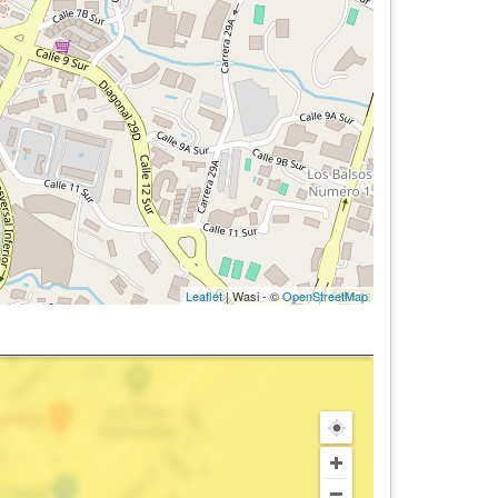
Leaflet
| Wasi - ©
OpenStreetMap