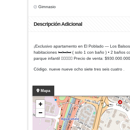
Gimnasio
Descripción Adicional
¡Exclusivo apartamento en El Poblado — Los Balsos! 
habitaciones 🛏️🛏️🛏️ ( solo 1 con baño ) • 2 baños 
parque infantil 🏊‍♀️💪🌿🧒 Precio de venta: $930.00
Código. nueve nueve ocho siete tres seis cuatro .
Mapa
+
−