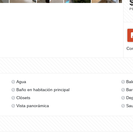
P
Com
Agua
Bal
Baño en habitación principal
Bar
Clósets
Dep
Vista panorámica
Sa