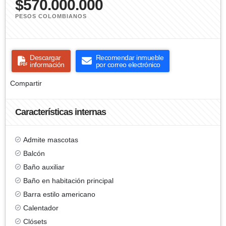
$570.000.000
PESOS COLOMBIANOS
Descargar
Recomendar inmueble
información
por correo electrónico
Compartir
Características internas
Admite mascotas
Balcón
Baño auxiliar
Baño en habitación principal
Barra estilo americano
Calentador
Clósets