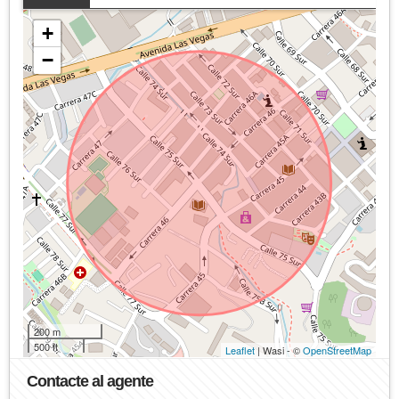
+
−
200 m
500 ft
Leaflet
| Wasi - ©
OpenStreetMap
Contacte al agente