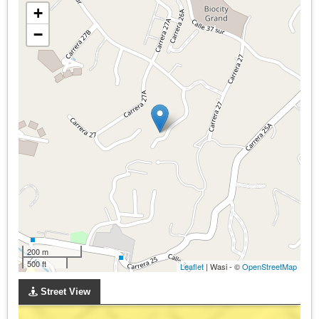
+
−
200 m
500 ft
Leaflet
| Wasi - ©
OpenStreetMap
Street View