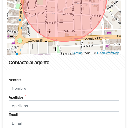
200 m
500 ft
Leaflet
| Wasi - ©
OpenStreetMap
Contacte al agente
*
Nombre
*
Apellidos
*
Email