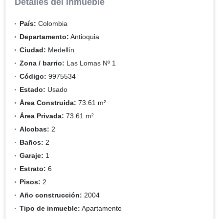
Detalles del inmueble
País:
Colombia
Departamento:
Antioquia
Ciudad:
Medellín
Zona / barrio:
Las Lomas Nº 1
Código:
9975534
Estado:
Usado
Área Construida:
73.61 m²
Área Privada:
73.61 m²
Alcobas:
2
Baños:
2
Garaje:
1
Estrato:
6
Pisos:
2
Año construcción:
2004
Tipo de inmueble:
Apartamento