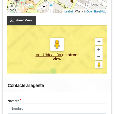
200 m
500 ft
Leaflet
| Wasi - ©
OpenStreetMap
Street View
Ver Ubicación
en
street
view
Contacte al agente
*
Nombre