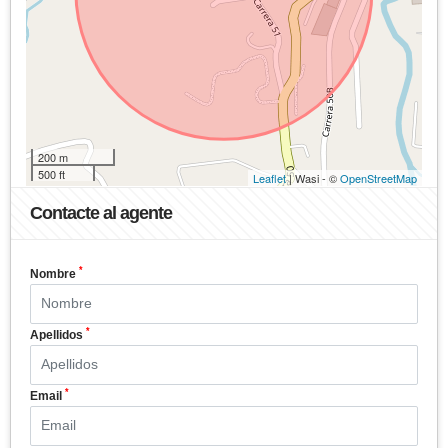
200 m
500 ft
Leaflet
| Wasi - ©
OpenStreetMap
Contacte al agente
*
Nombre
*
Apellidos
*
Email