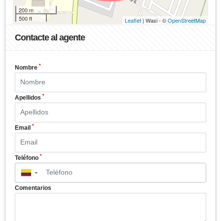
200 m
500 ft
Leaflet
| Wasi - ©
OpenStreetMap
Contacte al agente
*
Nombre
*
Apellidos
*
Email
*
Teléfono
▼
Comentarios