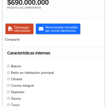
$690.000.000
PESOS COLOMBIANOS
Descargar
Recomendar inmueble
información
por correo electrónico
Compartir
Características internas
Balcón
Baño en habitación principal
Clósets
Cocina integral
Depósito
Sauna
Turco