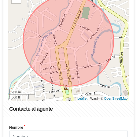
200 m
500 ft
Leaflet
| Wasi - ©
OpenStreetMap
Contacte al agente
*
Nombre