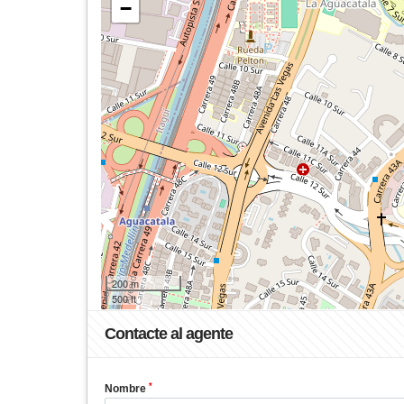
−
200 m
500 ft
Contacte al agente
*
Nombre