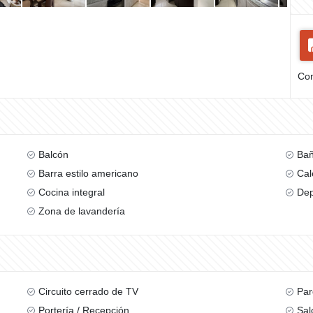
Com
Balcón
Bañ
Barra estilo americano
Cal
Cocina integral
Dep
Zona de lavandería
Circuito cerrado de TV
Par
Portería / Recepción
Sal