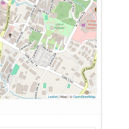
Leaflet
| Wasi - ©
OpenStreetMap