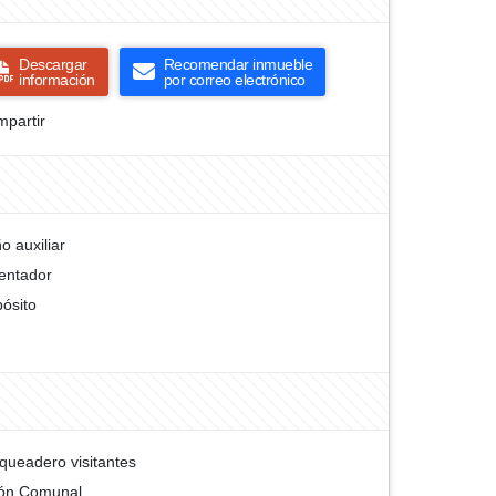
Descargar
Recomendar inmueble
información
por correo electrónico
partir
o auxiliar
entador
ósito
queadero visitantes
ón Comunal