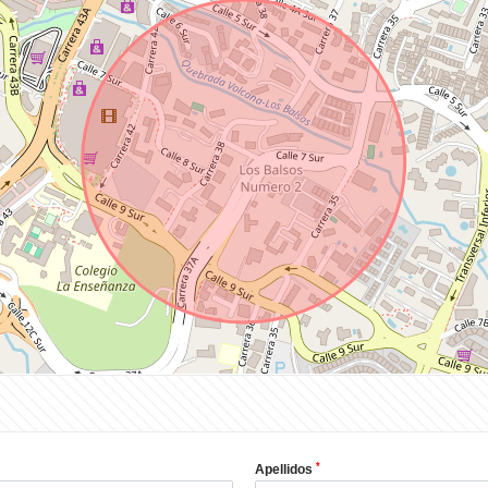
*
Apellidos