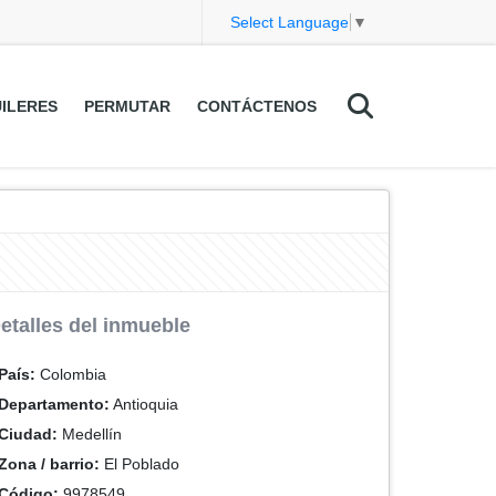
Select Language
▼
ILERES
PERMUTAR
CONTÁCTENOS
etalles del inmueble
País:
Colombia
Departamento:
Antioquia
Ciudad:
Medellín
Zona / barrio:
El Poblado
Código:
9978549