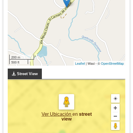
200 m
500 ft
Leaflet
| Wasi - ©
OpenStreetMap
Street View
Ver Ubicación
en
street
view