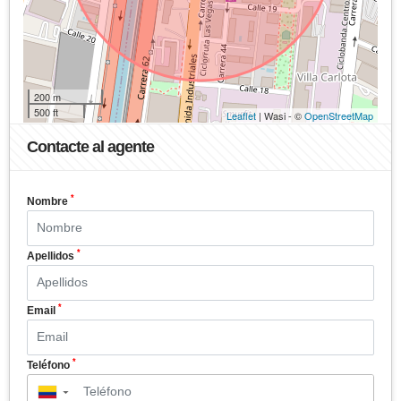
200 m
500 ft
Leaflet
| Wasi - ©
OpenStreetMap
Contacte al agente
*
Nombre
*
Apellidos
*
Email
*
Teléfono
▼