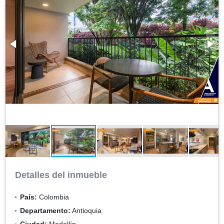
Detalles del inmueble
País:
Colombia
Departamento:
Antioquia
Ciudad:
Medellín