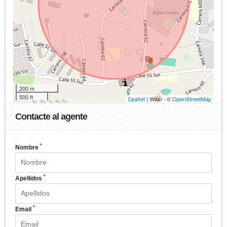
200 m
500 ft
Leaflet
| Wasi - ©
OpenStreetMap
Contacte al agente
*
Nombre
*
Apellidos
*
Email