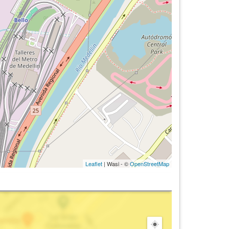
Leaflet
| Wasi - ©
OpenStreetMap