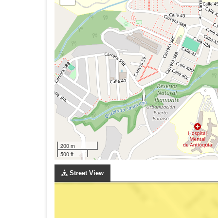
200 m
500 ft
Street View