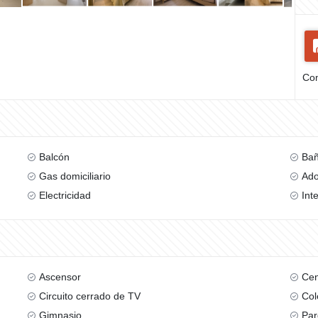
Com
Balcón
Bañ
Gas domiciliario
Ad
Electricidad
Int
Ascensor
Cen
Circuito cerrado de TV
Col
Gimnasio
Par