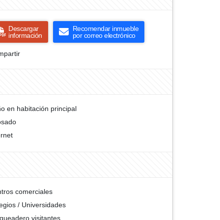
Descargar
Recomendar inmueble
información
por correo electrónico
partir
o en habitación principal
osado
ernet
tros comerciales
egios / Universidades
queadero visitantes