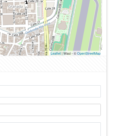
Leaflet
| Wasi - ©
OpenStreetMap