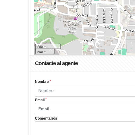
200 m
500 ft
Contacte al agente
*
Nombre
*
Email
Comentarios