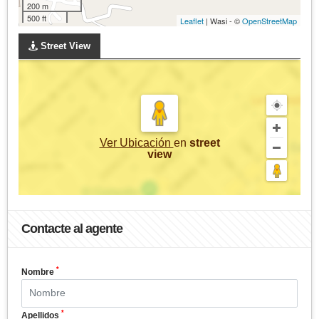
200 m
500 ft
Leaflet
| Wasi - ©
OpenStreetMap
Street View
Ver Ubicación
en
street
view
Contacte al agente
*
Nombre
*
Apellidos