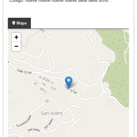
Código. nueve nueve nueve nueve siete siete ocho .
Mapa
+
−