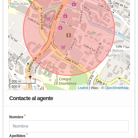
200 m
500 ft
Leaflet
| Wasi - ©
OpenStreetMap
Contacte al agente
*
Nombre
*
Apellidos