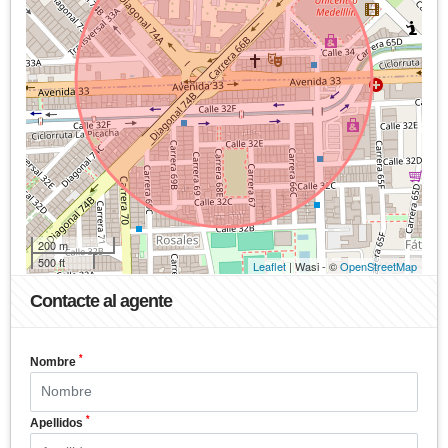
200 m
500 ft
Leaflet
| Wasi - ©
OpenStreetMap
Contacte al agente
*
Nombre
*
Apellidos