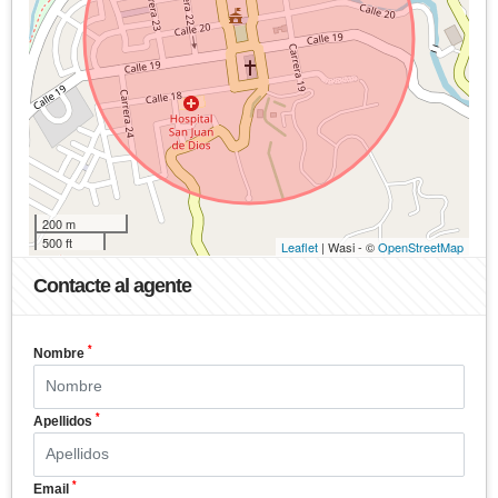
200 m
500 ft
Leaflet
| Wasi - ©
OpenStreetMap
Contacte al agente
*
Nombre
*
Apellidos
*
Email