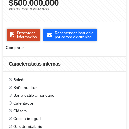
$600.000.000
PESOS COLOMBIANOS
Descargar
Recomendar inmueble
información
por correo electrónico
Compartir
Características internas
Balcón
Baño auxiliar
Barra estilo americano
Calentador
Clósets
Cocina integral
Gas domiciliario